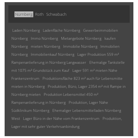
Nürnberg
Roth
Schwabach
Laden Nürnberg
Ladenfläche Nürnberg
Gewerbeimmobilien
Nürnberg
Immo Nürnberg
Mietangebote Nürnberg
kaufen
Nürnberg
mieten Nürnberg
Immobilie Nürnberg
Immobilien
Nürnberg
Immobilienkauf Nürnberg
Lager Produktion 559 m²
Rampenanlieferung in Nürnberg Langwasser
Ehemalige Tankstelle
mit 1075 m² Grundstück zum Kauf
Lager 591 m² mieten Nähe
Frankenzentrum
Produktionsfläche 823 m² auch für Lebensmitte
mieten in Nürnberg
Produktion, Büro, Lager 2354 m² mit Rampe in
Nürnberg mieten
Produktion Lebensmittel 450 m²
Rampenanlieferung in Nürnberg
Produktion, Lager Nähe
Südklinikum Nürnberg
Ehemaliger Lebensmittelladen Nürnberg
West
Lager Büro in der Nähe vom Frankenzentrum
Produktion,
Lager mit sehr guter Verkehrsanbindung