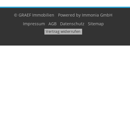
© GRAEF Immobilien
Powered by
Immonia GmbH
Impressum
AGB
Datenschutz
Sitemap
Vertrag widerrufen