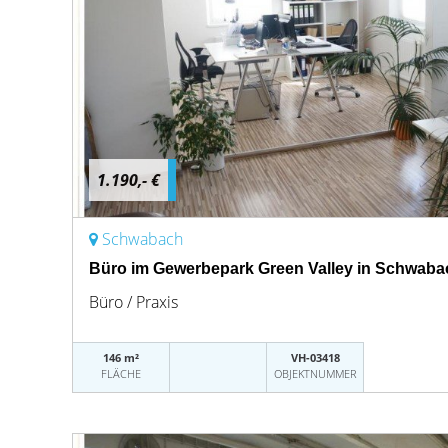
1.190,- €
Schwabach
Büro im Gewerbepark Green Valley in Schwaba
Büro / Praxis
146 m²
VH-03418
FLÄCHE
OBJEKTNUMMER