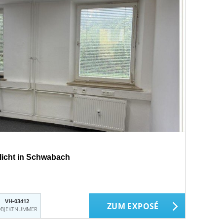
slicht in Schwabach
VH-03412
ZUM EXPOSÉ
BJEKTNUMMER