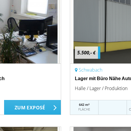
5.500,- €
Schwabach
ch
Lager mit Büro Nähe Au
Halle / Lager / Produktion
642 m²
ZUM EXPOSÉ
FLÄCHE
O