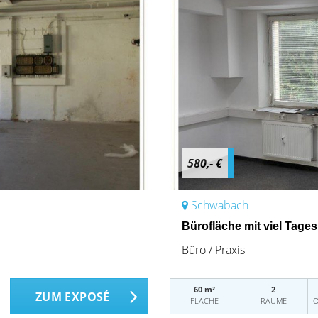
580,- €
Schwabach
Bürofläche mit viel Tage
Büro / Praxis
60 m²
2
ZUM EXPOSÉ
FLÄCHE
RÄUME
O