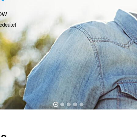
how
edeutet