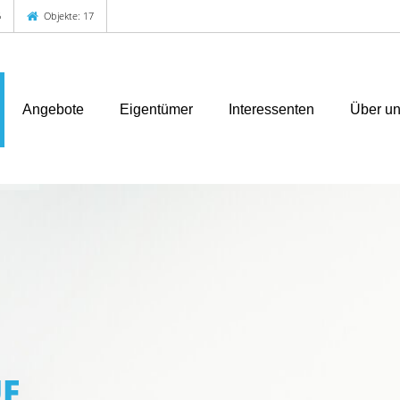
6
Objekte: 17
Angebote
Eigentümer
Interessenten
Über u
F