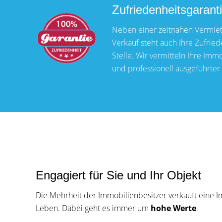
Zufriedenheitsgarant
Neben einer zeitnahen Vermiet
Verkauf steht auch Ihre Zufried
Stelle. Wir vermitteln Ihre Imm
und professionell ausgeführter 
Engagiert für Sie und Ihr Objekt
Die Mehrheit der Immobilienbesitzer verkauft eine I
Leben. Dabei geht es immer um
hohe Werte
.