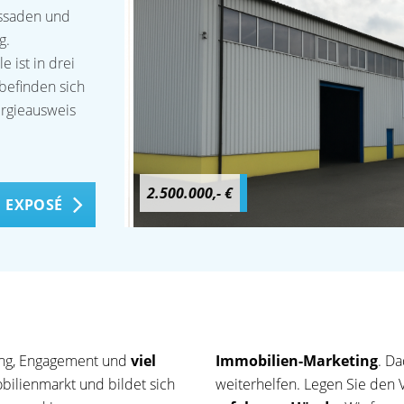
assaden und
g.
 ist in drei
befinden sich
rgieausweis
2.500.000,- €
 EXPOSÉ
tung, Engagement und
viel
Immobilien-Marketing
. D
bilienmarkt und bildet sich
weiterhelfen. Legen Sie den 