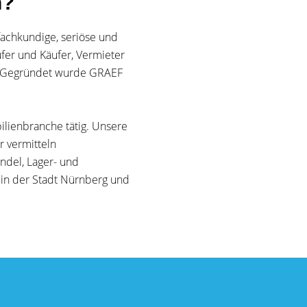
n?
achkundige, seriöse und
ufer und Käufer, Vermieter
n. Gegründet wurde GRAEF
bilienbranche tätig. Unsere
ir vermitteln
del, Lager- und
 in der Stadt Nürnberg und