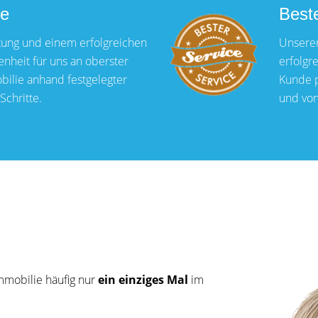
ie
Best
ung und einem erfolgreichen
Unseren
enheit für uns an oberster
erfolgr
obilie anhand festgelegter
Kunde p
Schritte.
und von
mmobilie häufig nur
ein einziges Mal
im