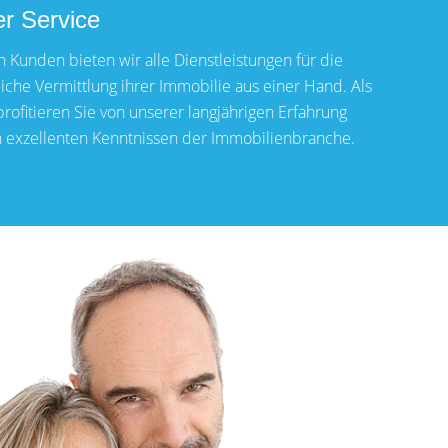
er Service
 Kunden bieten wir alle Dienstleistungen für die
eiche Vermittlung ihrer Immobilie aus einer Hand. Als
rofitieren Sie von unserer langjährigen Erfahrung
 exzellenten Kenntnissen der Immobilienbranche.